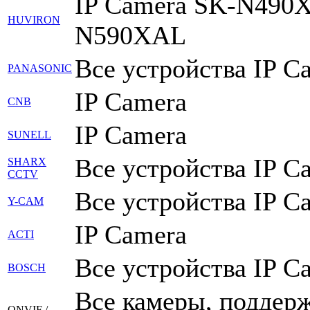
IP Camera SK-N490
HUVIRON
N590XAL
Все устройства IP C
PANASONIC
IP Camera
CNB
IP Camera
SUNELL
Все устройства IP C
SHARX
CCTV
Все устройства IP C
Y-CAM
IP Camera
ACTI
Все устройства IP C
BOSCH
Все камеры, подде
ONVIF /