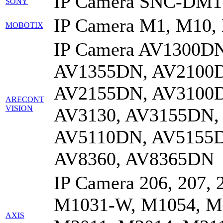
IP Camera SNC-DM1
SONY
IP Camera M1, M10,
MOBOTIX
IP Camera AV1300D
AV1355DN, AV2100D
AV2155DN, AV3100D
ARECONT
VISION
AV3130, AV3155DN,
AV5110DN, AV5155D
AV8360, AV8365DN
IP Camera 206, 207,
M1031-W, M1054, M1
AXIS