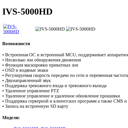
IVS-5000HD
Возможности
• Встроенная
ОС и
встроенный
MCU
,
поддерживает
аппаратно
•
Несколько зон
обнаружения движения
• Функция маскировки приватных зон
•
OSD
и
водяные знаки
•
Регулируемая скорость передачи
по сети
и
переменная частота
•
Д
вунаправленный
звук
•
Поддержка тревожного входа
и
тревожного выхода
• Удаленное
управление
PTZ
•
Удаленное управление
и удаленное
обновление прошивки
•
Поддержка серверной и клиентских программ а также
CMS
и
•
Запись на встроенную SD карту
Модели: