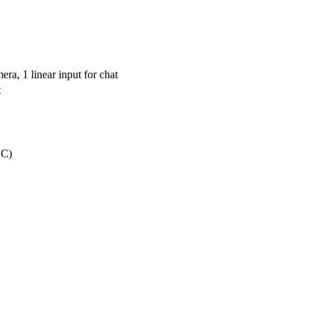
era, 1 linear input for chat
t
SC)