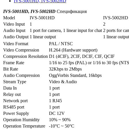
IVS-5001HD, IVS-5002HD
IVS-5001HD, IVS-5002HD
Спецификация
Model
IVS-5001HD
IVS-5002HD
Video Input
1
2
Audio Input
1 port for camera, 1 linear input for chat
2 ports for cam
Audio Output
1 linear output
1 linear outpu
Video Format
PAL / NTSC
Video Compression
H.264 (Hardware support)
Compression Resolution
D1 (4CIF), 2CIF, DCIF, CIF, QCIF
Frame Rate
1/16 to 25 fps (PAL) or 1/16 to 30 fps (NT
Bit Rate
32Kbps to 2Mbps
Audio Compression
OggVorbis Standard, 16kbps
Stream Type
Video & Audio
Data In
1 port
Relay out
1 port
Network port
1 RJ45
RS485 port
1 port
Power Supply
DC 12V
Operation Humidity
10% ~ 90%
Operation Temperature
-10°C ~ 50°C