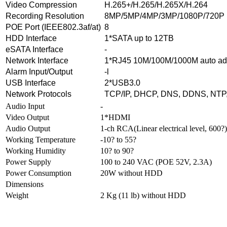
Video Compression
H.265+/H.265/H.265X/H.264
Recording Resolution
8MP/5MP/4MP/3MP/1080P/720P
POE Port (IEEE802.3af/at)
8
HDD Interface
1*SATA up to 12TB
eSATA Interface
-
Network Interface
1*RJ45 10M/100M/1000M auto ad
Alarm Input/Output
-l
USB Interface
2*USB3.0
Network Protocols
TCP/IP, DHCP, DNS, DDNS, NTP
Audio Input
-
Video Output
1*HDMI
Audio Output
1-ch RCA(Linear electrical level, 600?)
Working Temperature
-10? to 55?
Working Humidity
10? to 90?
Power Supply
100 to 240 VAC (POE 52V, 2.3A)
Power Consumption
20W without HDD
Dimensions
Weight
2 Kg (11 lb) without HDD