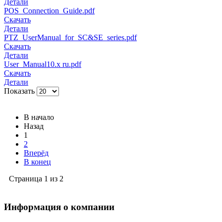
Детали
POS_Connection_Guide.pdf
Скачать
Детали
PTZ_UserManual_for_SC&SE_series.pdf
Скачать
Детали
User_Manual10.x ru.pdf
Скачать
Детали
Показать
В начало
Назад
1
2
Вперёд
В конец
Страница 1 из 2
Информация о компании